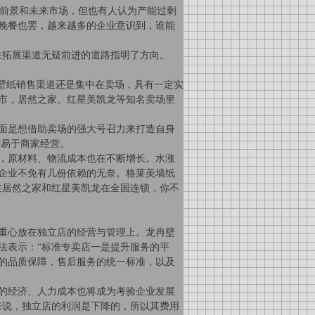
前景和未来市场，但也有人认为产能过剩
晚餐也罢，越来越多的企业意识到，谁能
位拓展渠道无疑前进的道路指明了方向。
壁纸销售渠道还是集中在卖场，具有一定实
市，居然之家、红星美凯龙等知名卖场里
面是想借助卖场的强大号召力来打造自身
等易于商家经营。
，原材料、物流成本也在不断增长。水涨
企业不免有几份依赖的无奈。格莱美墙纸
在居然之家和红星美凯龙在全国连锁，你不
重心放在独立店的经营与管理上。龙冉壁
法表示：“标准专卖店一是提升服务的平
的品质保障，售后服务的统一标准，以及
的经济、人力成本也将成为考验企业发展
来说，独立店的利润是下降的，所以其费用