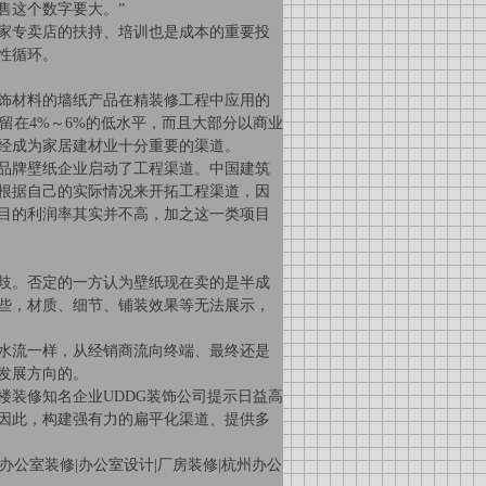
售这个数字要大。”
家专卖店的扶持、培训也是成本的重要投
性循环。
饰材料的墙纸产品在精装修工程中应用的
留在
4%
～
6%
的低水平，而且大部分以商业
经成为家居建材业十分重要的渠道。
品牌壁纸企业启动了工程渠道。中国建筑
根据自己的实际情况来开拓工程渠道，因
目的利润率其实并不高，加之这一类项目
歧。否定的一方认为壁纸现在卖的是半成
些，材质、细节、铺装效果等无法展示，
水流一样，从经销商流向终端、最终还是
发展方向的。
楼装修
知名企业
UDDG
装饰公司提示日益高
因此，构建强有力的扁平化渠道、提供多
办公室装修
|
办公室设计
|
厂房装修
|
杭州办公