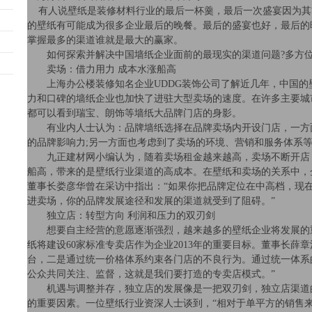
有人说壁纸是装修材料行业的最后一杯羹，最后一次盛宴因为其
的壁纸有可能成为很多企业最后的晚餐。最后的盛宴也好，最后的
掌握最多的渠道谁就是最大的赢家。
如何探索并解决中国墙纸企业面前的最现实的渠道问题
?
多方
卖场：借力用力 成本水涨船高
上海
办公楼装修
知名企业
UDDG
装饰公司了解近几年，中国的
力和口碑的墙纸企业也加快了进驻大型卖场的速度。在许多主要城
都可以看到瑞宝、朗饰等墙纸大品牌门店的身影。
有业内人士认为：品牌墙纸选择在品牌卖场内开设门店，一方
的品牌影响力
;
另一方面也考虑到了卖场的环境、营销和服务体系
九正建材网小编认为，随着卖场租金越来越高，卖场不断开店
船高，带来的是壁纸行业渠道的高成本。在壁纸和卖场的关系中，
董事长娄彦华曾在采访中指出：“如果你把品牌定位在中高档，现
进卖场，你的品牌发展途径和发展的渠道就受到了阻碍。”
独立店：转型方向 利润和压力的双刃剑
想要自主经营的意愿逐渐强烈，越来越多的壁纸企业将发展的
纸将建设
60
家标准专卖店作为企业
2013
年的重要目标。董事长薛章
台，二是通过统一价格体系约束各门店的不良行为。通过统一体系
公众共同关注、监督，这就是我们要打造的专卖店模式。”
机遇与调整并存，独立店的发展像是一把双刃剑，独立店渠道
的重要因素。一位壁纸行业资深人士谈到，“相对于单平方的销售