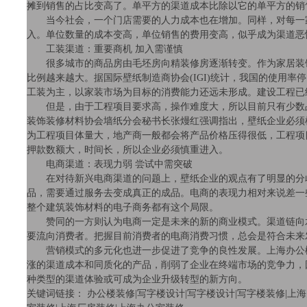
摊到销售的占比变高了。单平方的渠道成本比除以它的单平方的销
当今社会，一个门店需要的人力成本也在增加。同样，对每一
入。单位数量的成本变高，单位销售的费用变高，似乎成为渠道恶
工装渠道：重要商机 加入需谨慎
很多城市的商品房由毛坯房向精装修房逐渐转变。作为家居装
比例越来越大。据国际壁纸制造商协会
(IGI)
统计，我国的使用率停
工装为主，以家装市场为目标的消费能力还远未形成。建设工程已
但是，由于工程项目要求高，操作难度大，所以目前只有少数
装饰装修材料协会墙纸分会秘书长张熳红强调指出，壁纸企业必须
为工程项目体量大，地产商一般都会将产品价格压得很低，工程项
押款数额大，时间长，所以企业必须慎重进入。
电商渠道：表现力弱 尝试中需突破
在对待新兴电商渠道的问题上，壁纸企业的观点有了明显的分
品，需要通过服务去变成真正的成品。电商的表现力相对来说差一
整个建筑装饰材料的电子商务都有这个局限。
赞同的一方则认为电商一定是未来的新的商业模式。渠道链向
要流向消费者。把握目前消费者的电商消费习惯，总会是符合未来
营销模式的多元化也进一步促进了竞争的良性发展。
上海
办公
涨的渠道成本和同质化的产品，削弱了企业在终端市场的竞争力，
种类型的渠道体验或可成为企业升级转型的新方向。
关键词链接：
办公楼装修
|
写字楼设计
|
写字楼设计
|
写字楼装修
|
上海