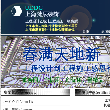
首页
集团
集团概况|Overview
资质证书|Certificat
工
公司介绍|About Us
机电
关于集团|Company