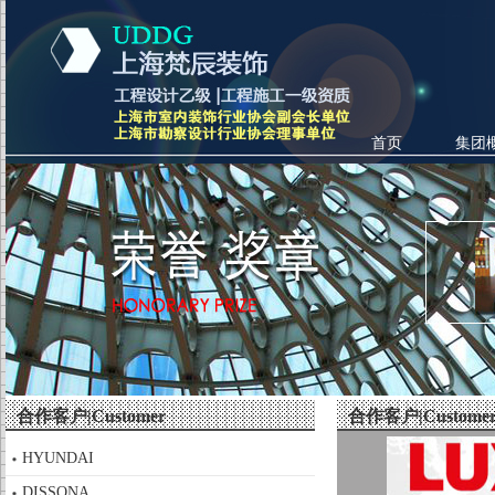
首页
集团
合作客户|Customer
HYUNDAI
DISSONA